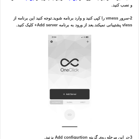
و نصب کنید.
2-سرور vmess را کپی کنید و وارد برنامه شوید.توجه کنید این برنامه از
vless پشتیبانی نمیکند.بعد از ورود به برنامه Add server+ کلیک کنید.
3-در این مرحله روی گزینه Add configurtion بزنید.