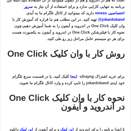
است که هم در اندروید و هم در آیفون میتوانید از آن استفاده کنید.البته این
برنامه به تنهایی کارایی ندارد و برای استفاده از آن نیاز به
سرور
اختصاصیی vmess
دارید که میتوانید از کانال تلگرام ما به آیدی
jokardoband
@
تهیه کنید. در این مطلب هم ما قراره که آموزش کار با
وان کلیک One Click در اندروید و آیفون را به شما آموزش دهیم.چون
نحوه کار با فیلترشکن One Click در اندروید و آیفون به یکصورت هست
برای هر دو سیستم عامل مراحل زیر رو طی کنید.
روش کار با وان کلیک One Click
برای خرید اشتراک v2rayng
اینجا
کلیک کنید. یا در قسمت سرچ تلگرام
خود ایدی jokardoband را تایپ کرده و وارد کانال تلگرام ما شوید.
نحوه کار با وان کلیک One Click
در اندروید و آیفون
1-ابتدا برنامه را برای اندروید از
این لینک
و برای آیفون از
این لینک
دانلود