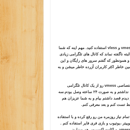
به هر حال فرقی نمیکنه شما از کدوم نرم افزار اجرا کننده پروتکل vmess و vless استفاده کنید. مهم اینه که شما
یت و پرسرعت vmess استفاده کنید. البته ناگفته نماند که کانال های تلگرامی زیادی
ای اس اس vmess رو منتشر میکنند و همونطور که گفتم سرور های رایگان و این
مین خاطر اکثر کاربران آزرده خاطر میشن و به
من به شخصه خودم از زمان شروع محدودیت ها یکی از این سرور اختصاصی vmess رو از یک کانال تلگرامی
خریدم و خداروشکر بعد از گذشت ۱۵ روز هنوز نیم ساعت هم قطعی نداشتم و به صورت ۲۴ ساعته وصل بودم.سه
 دیدم قصد داشتم بیام و به شما عزیزان هم
یط تست کنم و بعد معرفی کنم.
 گونه قطعی نداشته و تمام نیاز روزمره من رو رفع کرده و با استفاده
ییتر ،یوتیوب و بازی فری فایر استفاده کنم .