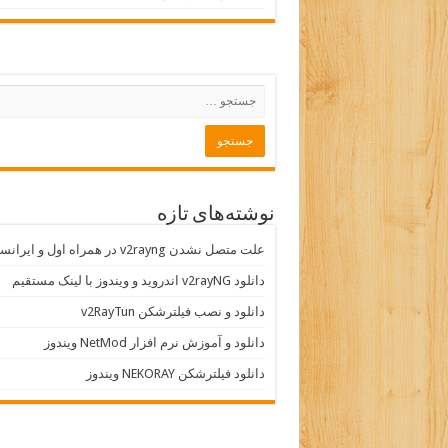
نوشته‌های تازه
علت متصل نشدن v2rayng در همراه اول و ایرانسل
دانلود v2rayNG اندروید و ویندوز با لینک مستقیم
دانلود و نصب فیلترشکن v2RayTun
دانلود و آموزش نرم افزار NetMod ویندوز
دانلود فیلترشکن NEKORAY ویندوز