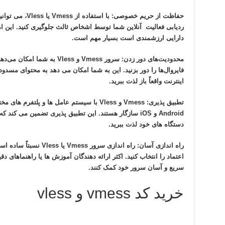
حفاظت از حریم خصوصی:
با استفاده از 
ردیابی فعالیت آنلاین شما توسط اشخاص ثالث جلوگیری کنید. این 
دارایی ارزشمندی است بسیار مهم است.
محدودیت‌های دور زدن:
سرور Vmess و Vless به شما 
فایروال‌ها را دور بزنید. این به شما امکان می دهد به محتوای مسد
اینترنت واقعاً باز لذت ببرید.
تطبیق پذیری:
Android و iOS سازگار هستند. این تطبیق پذیری تضمین می کن
دستگاه های خود لذت ببرید.
راه اندازی آسان:
راه اندازی سرور Vmess 
اعتماد را انتخاب کنید. اکثر ارائه دهندگان آموزش ها یا راهنماهای دق
سریع و آسان سرور خود کمک کنند.
خرید کد vmess و vless