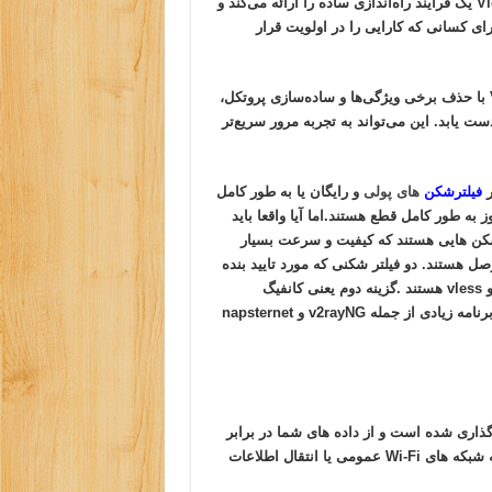
و هزینه های سربار مرتبط با پروتکل Vmess توسعه یافته است. Vless یک فرآیند راه‌اندازی ساده را ارائه می‌کند و
ای کسانی که کارایی را در اولویت قرار
یکی از مزایای قابل توجه Vless عملکرد بهبود یافته آن است. Vless با حذف برخی ویژگی‌ها و ساده‌سازی پروتکل،
واند به تأخیر کمتر و کاهش مصرف منابع در مقایسه با Vmess دست یابد. این می‌تواند به تجربه مرور سریع‌تر
ر
فیلترشکن
های پولی
و رایگان یا به طور کامل
وز به طور کامل قطع هستند.اما آیا واقعا باید
رشکن هایی هستند که کیفیت و سرعت بسیار
تمام اینترنت ها سازگار هستند و به طور ۲۴ ساعته وصل هستند. دو فیلتر شکنی که مورد تایید بنده
هستند یکی فیلتر شکن اکسپرس وی پی ان و دیگری سرور vmess و vless هستند .گزینه دوم یعنی کانفیگ
vmess و vless سرعت و کیفیت خیلی بیشتری از اکسپرس دارند و برنامه زیادی از جمله v2rayNG و napsternet
آنلاین شما رمزگذاری شده است و از داده های شما در برابر
دسترسی غیرمجاز محافظت می کند. این امر به ویژه هنگام اتصال به شبکه های Wi-Fi عمومی یا انتقال اطلاعات