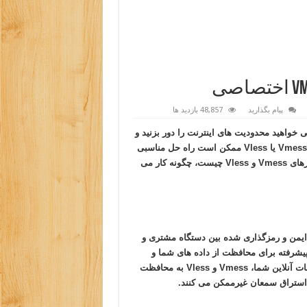
پیام بگذارید
48,857 بازدید ها
 خواهید محدودیت های اینترنت را دور بزنید و
از دسترسی نامحدود به وب لذت ببرید؟ اگر چنین است، خرید سرور Vmess یا Vless ممکن است راه حل مناسبی
برای شما باشد. در این پست وبلاگ، ما بررسی خواهیم کرد که سرورهای Vmess و Vless چیست، چگونه کار می
رتباطات ایمن و رمزگذاری شده بین دستگاه مشتری و
پیشرفته برای محافظت از داده های شما و
اطمینان از محرمانه ماندن آنها استفاده می کنند. با رمزگذاری ارتباطات آنلاین شما، Vmess و Vless به محافظت
استراق سمعان غیرممکن می کنند.