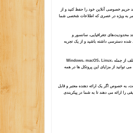
Vmess یا Vless، می توانید حریم خصوصی آنلاین خود را حفظ کنید و از
امر به ویژه در عصری که اطلاعات شخصی شما
امکان می‌دهند محدودیت‌های جغرافیایی، سانسور و
ود شده دسترسی داشته باشید و از یک تجربه
Vmess و Vless با سیستم عامل ها و پلتفرم های مختلف از جمله Windows، macOS، Linux،
د که می توانید از مزایای این پروتکل ها در همه
یا Vless نسبتاً ساده است، به خصوص اگر یک ارائه دهنده معتبر و قابل
یقی را ارائه می دهند تا به شما در پیکربندی