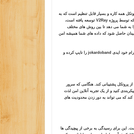
 شناخته می شود، یک پروتکل همه کاره و بسیار قابل تنظیم است که به
طور گسترده در بین افراد آگاه به امنیت استفاده می شود. Vmess که توسط پروژه V2Ray توسعه یافته است،
را به شما می دهد تا بین روش های مختلف
کی را انتخاب کنید تا اطمینان حاصل شود که داده های شما همیشه امن
کلیک کنید. یا در قسمت سرچ تلگرام خود ایدی jokardoband را تایپ کرده و
نیاز دارد که از پروتکل پشتیبانی کند. هنگامی که سرور
 پیکربندی کنید و از یک تجربه آنلاین امن لذت
نی می کند که می تواند به دور زدن محدودیت های
 مخفف “VMess-less” جایگزین سبک وزنی برای Vmess است. این برای رسیدگی به برخی از پیچیدگی ها