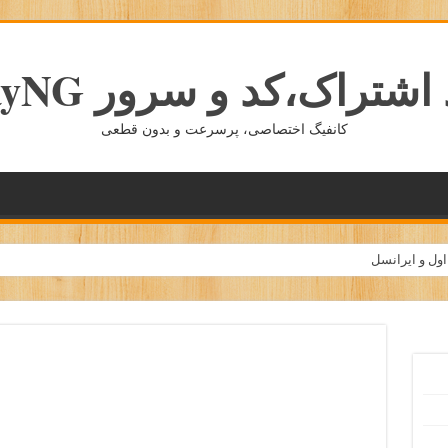
شتراک،کد و سرور v2rayNG
کانفیگ اختصاصی، پرسرعت و بدون قطعی