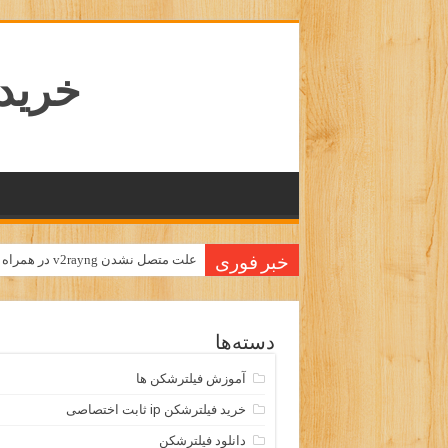
خرید ا
علت متصل نشدن v2rayng در همراه اول و ایرانسل
خبر فوری
دسته‌ها
آموزش فیلترشکن ها
خرید فیلترشکن ip ثابت اختصاصی
دانلود فیلترشکن