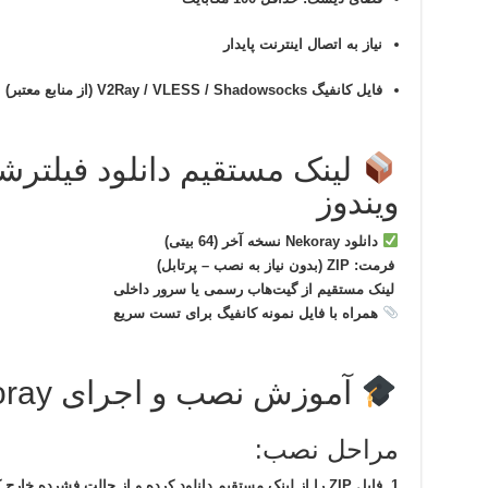
نیاز به اتصال اینترنت پایدار
فایل کانفیگ V2Ray / VLESS / Shadowsocks (از منابع معتبر)
ویندوز
دانلود Nekoray نسخه آخر (64 بیتی)
فرمت: ZIP (بدون نیاز به نصب – پرتابل)
لینک مستقیم از گیت‌هاب رسمی یا سرور داخلی
همراه با فایل نمونه کانفیگ برای تست سریع
آموزش نصب و اجرای Nekoray روی ویندوز
مراحل نصب:
فایل ZIP را از لینک مستقیم دانلود کرده و از حالت فشرده خارج کنید.