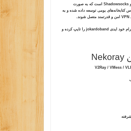
یک کلاینت متن‌باز برای اجرای پروتکل‌های V2Ray، XRay و Shadowsocks است که به صورت
 کتابخانه‌های بومی توسعه داده شده و به
.
کلیک کنید. یا در قسمت سرچ تلگرام خود ایدی jokardoband را تایپ کرده و
Ne
V2Ray / VMess / VL
ف