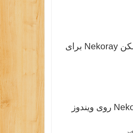
لینک مستقیم دانلود فیلترشکن Nekoray برای