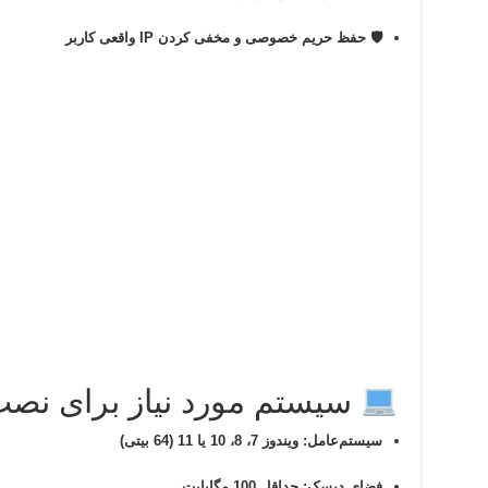
🛡 حفظ حریم خصوصی و مخفی کردن IP واقعی کاربر
سیستم مورد نیاز برای نصب koray
سیستم‌عامل: ویندوز 7، 8، 10 یا 11 (64 بیتی)
فضای دیسک: حداقل 100 مگابایت