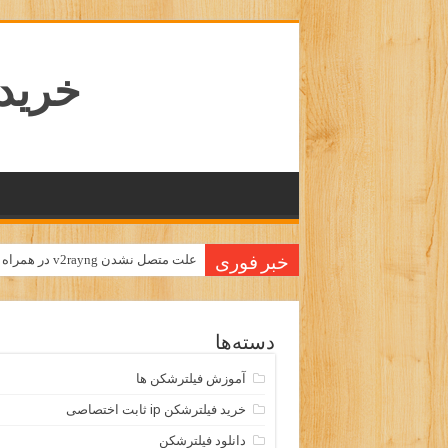
خرید ا
دانلود v2rayNG اندروید و ویندوز با لینک مستقیم
علت متصل نشدن v2rayng در همراه اول و ایرانسل
خبر فوری
دسته‌ها
آموزش فیلترشکن ها
خرید فیلترشکن ip ثابت اختصاصی
دانلود فیلترشکن