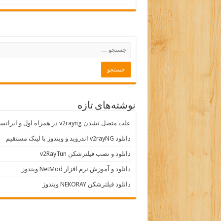
نوشته‌های تازه
علت متصل نشدن v2rayng در همراه اول و ایرانسل
دانلود v2rayNG اندروید و ویندوز با لینک مستقیم
دانلود و نصب فیلترشکن v2RayTun
دانلود و آموزش نرم افزار NetMod ویندوز
دانلود فیلترشکن NEKORAY ویندوز