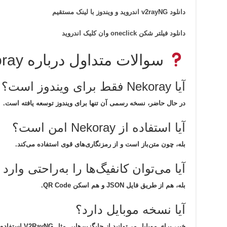
دانلود v2rayNG اندروید و ویندوز با لینک مستقیم
دانلود فیلتر شکن oneclick وان کلیک اندروید
سوالات متداول درباره Nekoray
آیا Nekoray فقط برای ویندوز است؟
در حال حاضر، نسخه رسمی آن تنها برای ویندوز توسعه یافته است.
آیا استفاده از Nekoray امن است؟
بله، چون متن‌باز است و از رمزنگاری‌های قوی استفاده می‌کند.
آیا می‌توان کانفیگ‌ها را به‌راحتی وارد
بله، هم از طریق فایل JSON و هم اسکن QR Code.
آیا نسخه موبایل دارد؟
خیر، برای موبایل می‌توانید از جایگزین‌هایی مثل
V2RayNG
استفاده 