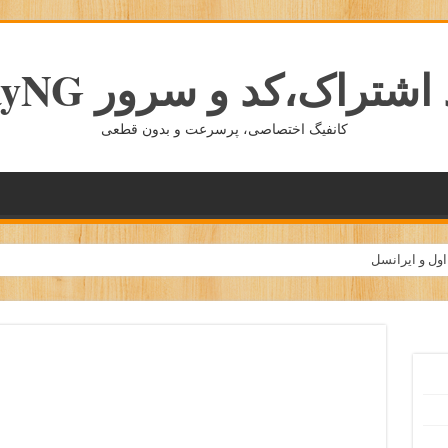
شتراک،کد و سرور v2rayNG
کانفیگ اختصاصی، پرسرعت و بدون قطعی