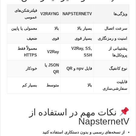
فیلترشکن‌های
ویژگی‌ها
NAPSTERNETV
V2RAYNG
عمومی
سرعت اتصال
بسیار بالا
بالا
معمولی یا پایین
امنیت و رمزنگاری
بسیار قوی
قوی
ضعیف
پشتیبانی از
V2Ray, SS,
معمولاً فقط
V2Ray
پروتکل‌ها
SSH
HTTPS
JSON یا
نوع کانفیگ
فایل npv و QR
خودکار
QR
قابلیت
بالا
متوسط
بسیار کم
سفارشی‌سازی
نکات مهم در استفاده از
NapsternetV
از نسخه‌های رسمی و بدون دستکاری استفاده کنید