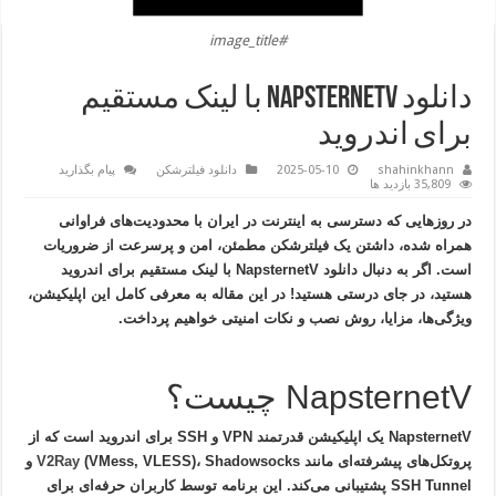
#image_title
دانلود NapsternetV با لینک مستقیم
برای اندروید
shahinkhann
2025-05-10
دانلود فیلترشکن
پیام بگذارید
35,809 بازدید ها
در روزهایی که دسترسی به اینترنت در ایران با محدودیت‌های فراوانی
همراه شده، داشتن یک فیلترشکن مطمئن، امن و پرسرعت از ضروریات
است. اگر به دنبال
دانلود NapsternetV با لینک مستقیم برای اندروید
هستید، در جای درستی هستید! در این مقاله به معرفی کامل این اپلیکیشن،
ویژگی‌ها، مزایا، روش نصب و نکات امنیتی خواهیم پرداخت.
NapsternetV چیست؟
NapsternetV
یک اپلیکیشن قدرتمند VPN و SSH برای اندروید است که از
پروتکل‌های پیشرفته‌ای مانند
Shadowsocks
،
(VMess, VLESS)
V2Ray
و
SSH Tunnel
پشتیبانی می‌کند. این برنامه توسط کاربران حرفه‌ای برای